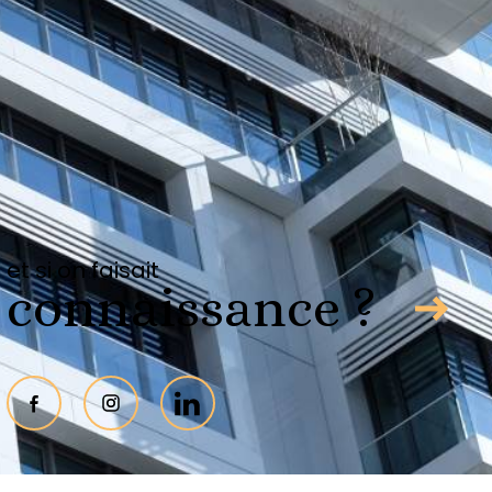
Adhérents
et si on faisait
connaissance ?
s
Admin
Politique RGPD
Cookies