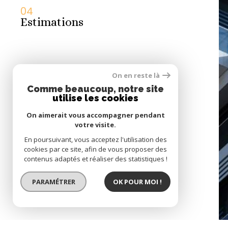
04
Estimations
On en reste là
Comme beaucoup, notre site
utilise les cookies
Se connecter
On aimerait vous accompagner pendant
votre visite.
espace propriétaire
En poursuivant, vous acceptez l'utilisation des
05
cookies par ce site, afin de vous proposer des
Contact
contenus adaptés et réaliser des statistiques !
PARAMÉTRER
OK POUR MOI !
© 2022
Tous droits réservés
Trad