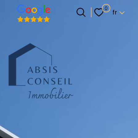
Langue
0
fr