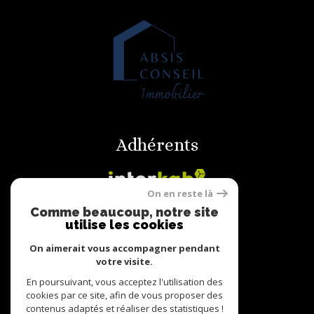
Adhérents
On en reste là
Comme beaucoup, notre site
utilise les cookies
On aimerait vous accompagner pendant
votre visite.
© 2022
Tous droits réservés
En poursuivant, vous acceptez l'utilisation des
cookies par ce site, afin de vous proposer des
Traduction powered by Google
contenus adaptés et réaliser des statistiques !