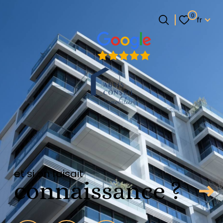
Langue
0
fr
Langue
0
Accueil
fr
et si on faisait
connaissance ?