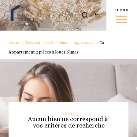
menu
Langue
Langue
fr
0
Accueil
fr
Accueil
Location
Gard
Nimes
Appartement
T2
Appartement 2 pièces à louer Nimes
Désolé
Aucun bien ne correspond à
vos critères de recherche